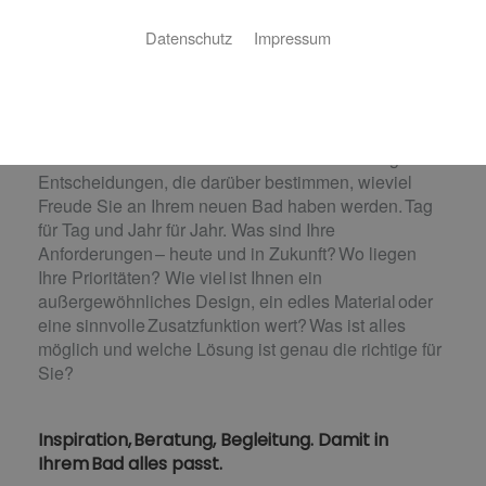
Badsanierung:
Datenschutz
Impressum
Wir machen Ihren Traum vom neuen Bad
perfekt.
Sie planen die Modernisierung oder den Umbau
Ihres Bads? Dann stehen Sie vor vielen wichtigen
Entscheidungen, die darüber bestimmen, wieviel
Freude Sie an Ihrem neuen Bad haben werden. Tag
für Tag und Jahr für Jahr. Was sind Ihre
Anforderungen – heute und in Zukunft? Wo liegen
Ihre Prioritäten? Wie viel ist Ihnen ein
außergewöhnliches Design, ein edles Material oder
eine sinnvolle Zusatzfunktion wert? Was ist alles
möglich und welche Lösung ist genau die richtige für
Sie?
Inspiration, Beratung, Begleitung. Damit in
Ihrem Bad alles passt.