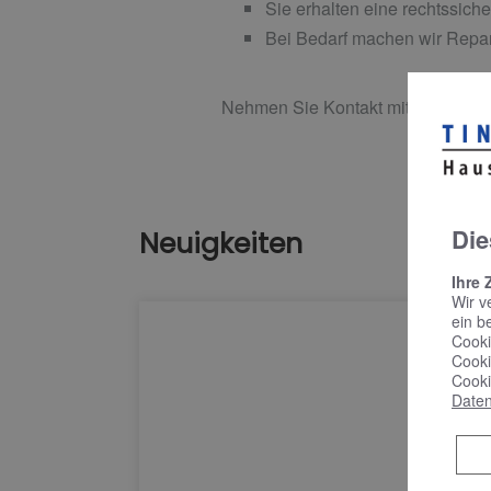
Sie erhalten eine rechtssich
Bei Bedarf machen wir Repara
Nehmen Sie Kontakt mit uns auf und 
Die
Neuigkeiten
Ihre 
Wir v
ein b
Cooki
Cooki
Cooki
Daten