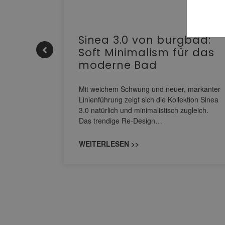
e |
Sinea 3.0 von burgbad:
Soft Minimalism für das
moderne Bad
nskomfort
s
Mit weichem Schwung und neuer, markanter
M NEO
Linienführung zeigt sich die Kollektion Sinea
owohl zum
3.0 natürlich und minimalistisch zugleich.
Das trendige Re-Design…
WEITERLESEN >>