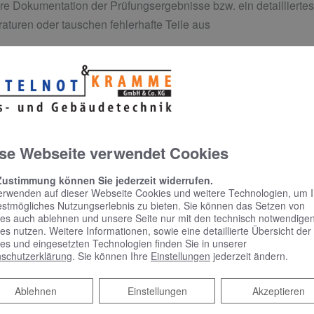
ere Dokumentation der Prüfungsergebnisse bzw. ein detailliertes
turen oder tauschen fehlerhafte Teile aus
profitieren Sie von geprüfter Sicherheit für Ihren Betrieb
se Webseite verwendet Cookies
Zustimmung können Sie jederzeit widerrufen.
erwenden auf dieser Webseite Cookies und weitere Technologien, um 
estmögliches Nutzungserlebnis zu bieten. Sie können das Setzen von
es auch ablehnen und unsere Seite nur mit den technisch notwendige
es nutzen. Weitere Informationen, sowie eine detaillierte Übersicht der
es und eingesetzten Technologien finden Sie in unserer
schutzerklärung
. Sie können Ihre
Einstellungen
jederzeit ändern.
Ablehnen
Ablehnen
Einstellungen
Akzeptieren