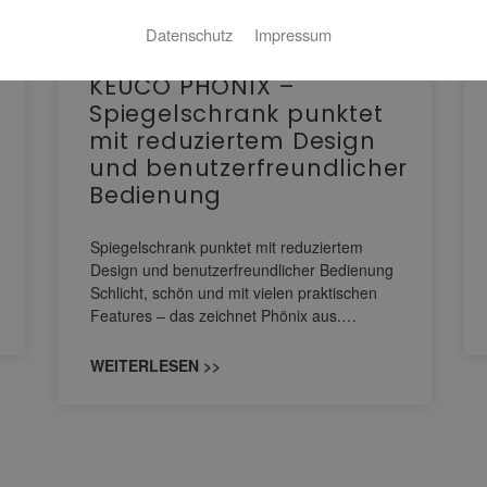
Datenschutz
Impressum
KEUCO PHÖNIX –
Spiegelschrank punktet
mit reduziertem Design
und benutzerfreundlicher
Bedienung
Spiegelschrank punktet mit reduziertem
Design und benutzerfreundlicher Bedienung
Schlicht, schön und mit vielen praktischen
Features – das zeichnet Phönix aus.…
WEITERLESEN >>