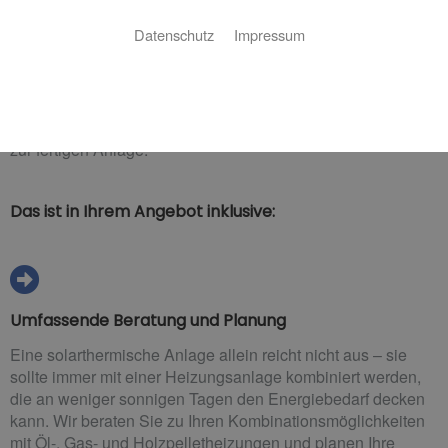
Das Rundum-sorglos-Paket für Oerlinghausen
Datenschutz
Impressum
Sie wollen nachhaltig heizen? Sie beschäftigen sich mit den
Möglichkeiten einer Solarheizung? Tintelnot & Kramme
GmbH & Co. KG ist Ihr Experte für die Planung und
Installation von Solarheizungen, von der ersten Beratung bis
zur fertigen Anlage.
Das ist in Ihrem Angebot inklusive:
Umfassende Beratung und Planung
Eine solarthermische Anlage allein reicht nicht aus – sie
sollte immer mit einer Heizungsanlage kombiniert werden,
die an weniger sonnigen Tagen den Energiebedarf decken
kann. Wir beraten Sie zu Ihren Kombinationsmöglichkeiten
mit Öl-, Gas- und Holzpelletheizungen und planen Ihre