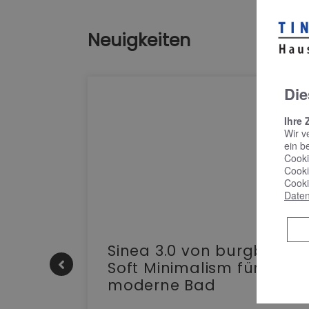
Neuigkeiten
Die
Ihre 
Wir v
ein b
Cooki
Cooki
Cooki
Daten
e |
Sinea 3.0 von burgbad:
Soft Minimalism für das
moderne Bad
nskomfort