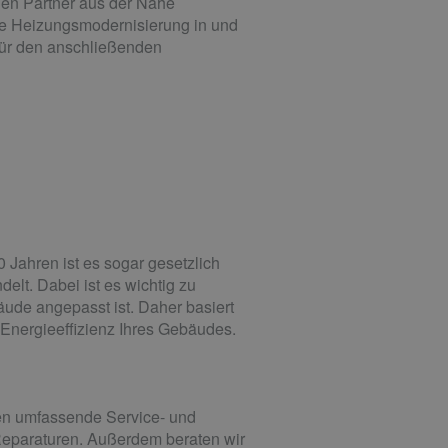
llen Partner aus der Nähe
le Heizungsmodernisierung in und
 für den anschließenden
 Jahren ist es sogar gesetzlich
elt. Dabei ist es wichtig zu
ude angepasst ist. Daher basiert
Energieeffizienz Ihres Gebäudes.
nen umfassende Service- und
 Reparaturen. Außerdem beraten wir