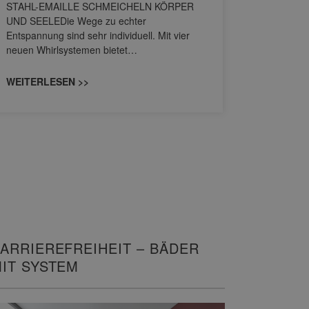
STAHL-EMAILLE SCHMEICHELN KÖRPER
Stil für 
UND SEELEDie Wege zu echter
HANSAGENE
Entspannung sind sehr individuell. Mit vier
von Wascht
neuen Whirlsystemen bietet…
unterschi
konzipiert
WEITERLESEN >>
WEITERL
ARRIEREFREIHEIT – BÄDER
IT SYSTEM