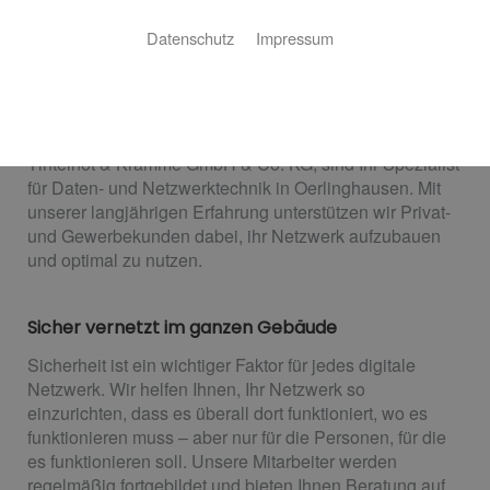
Das richtige Netzwerk für Ihre Ansprüche
Datenschutz
Impressum
Die Ansprüche an das Büro- oder Heimnetzwerk
werden immer größer. Videokonferenzen, Streaming
und andere webbasierte Anwendungen steigern den
Bedarf an stabile und sichere Netzwerktechnik. Wir, die
Tintelnot & Kramme GmbH & Co. KG, sind Ihr Spezialist
für Daten- und Netzwerktechnik in Oerlinghausen. Mit
unserer langjährigen Erfahrung unterstützen wir Privat-
und Gewerbekunden dabei, ihr Netzwerk aufzubauen
und optimal zu nutzen.
Sicher vernetzt im ganzen Gebäude
Sicherheit ist ein wichtiger Faktor für jedes digitale
Netzwerk. Wir helfen Ihnen, Ihr Netzwerk so
einzurichten, dass es überall dort funktioniert, wo es
funktionieren muss – aber nur für die Personen, für die
es funktionieren soll. Unsere Mitarbeiter werden
regelmäßig fortgebildet und bieten Ihnen Beratung auf