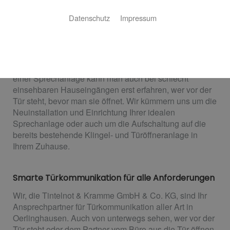
Die ideale Sprechanlage für mehr Komfort &
Datenschutz
Impressum
Sicherheit
Eine Sprechanlage bietet nicht nur viel Komfort,
sondern auch eine gewisse Sicherheit. Ob mit oder
ohne Videoübertragung sei dahingestellt – feststeht, mit
einer Sprechanlage kann man auch bei schlecht
einsehbaren Hauseingängen erst erfahren, wer vor der
Tür steht, bevor man sie öffnet. Wir kümmern uns um die
Neuinstallation und Einrichtung Ihrer idealen
Sprechanlage oder auch um die Aufschaltung auf die
bereits bestehende Klingel- und Türöffneranlage in
Ihrem Zuhause.
Smarte Türkommunikation für alle Anforderungen
Wir, die Tintelnot & Kramme GmbH & Co. KG, sind Ihr
Ansprechpartner für Türkommunikation aller Art in
Oerlinghausen. Auch von unterwegs sehen, wer vor der
Tür steht oder dem Partner vom Büro aus die Tür öffnen,