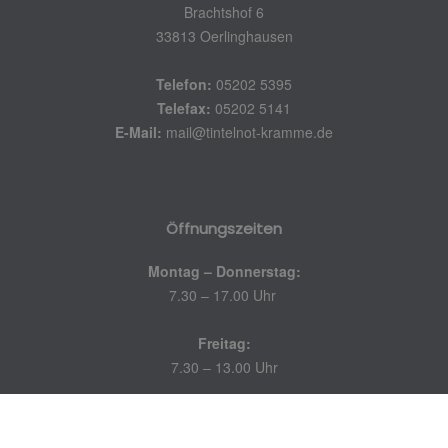
Brachtshof 6
33813 Oerlinghausen
Telefon:
05202 5395
Telefax:
05202 5141
E-Mail:
mail@tintelnot-kramme.de
Öffnungszeiten
Montag – Donnerstag:
7.30 – 17.00 Uhr
Freitag:
7.30 – 13.00 Uhr